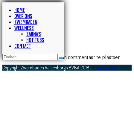
HOME
OVER ONS
ZWEMBADEN
WELLNESS
SAUNA’S
HOT TUBS
CONTACT
GEEF EEN REACTIE
Je moet
ingelogd zijn
om een commentaar te plaatsen.
Copyright Zwembaden Valkenborgh BVBA 2018 -
Privacybeleid